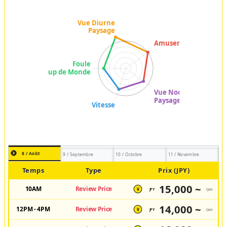
8 / Août
9 / Septembre
10 / Octobre
11 / Novembre
Temps
Type
Prix (JPY)
15,000 ~
10AM
Review Price
JPY
/pax
¥
14,000 ~
12PM - 4PM
Review Price
JPY
/pax
¥