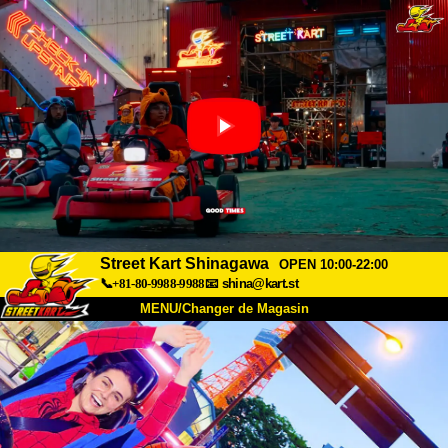
Street Kart Shinagawa
OPEN 10:00-22:00
📞+81-80-9988-9988
📧
shina@kart.st
MENU/Changer de Magasin
ACCUEIL
À Propos
Caractéristiques
Tarifs
Accès
Avis
FAQ