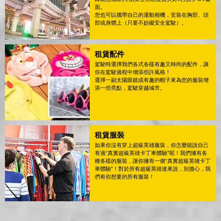
面。
您也可以攜帶自己的運動相機，安裝在胸部、頭
部或身體上（只要不妨礙安全駕駛）。
租賃配件
駕駛時選擇我們各式各樣有趣又時尚的配件，讓
你在駕駛過程中增添些許風格！
選擇一副太陽眼鏡或有趣的帽子來為您的服裝增
添一些亮點，駕駛穿越城市。
租賃服裝
如果你沒有穿上超級英雄服裝，你怎麼能說自己
有過“真實超級英雄卡丁車體驗”呢！我們擁有各
種各樣的服裝，讓你擁有一個“真實超級英雄卡丁
車體驗”！對於所有超級英雄迷來說，別擔心，我
們有你想要的所有服裝！