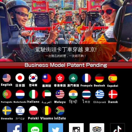
公司
預訂
更換店鋪
東京 品川 #1
東京 秋葉原 #1
東京 秋葉原 #2
東京 澀谷
東京 澀谷附店
東京灣
駕駛街頭卡丁車穿越 東京!
東京 淺草
大阪
一次難忘的經歷，一次絕不夠！
沖繩