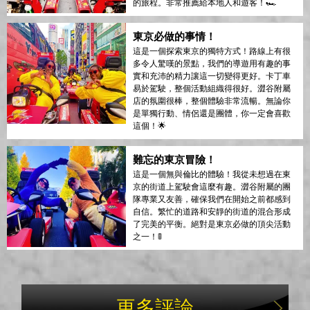
的旅程。非常推薦給本地人和遊客！🏎️
東京必做的事情！
這是一個探索東京的獨特方式！路線上有很
多令人驚嘆的景點，我們的導遊用有趣的事
實和充沛的精力讓這一切變得更好。卡丁車
易於駕駛，整個活動組織得很好。澀谷附屬
店的氛圍很棒，整個體驗非常流暢。無論你
是單獨行動、情侶還是團體，你一定會喜歡
這個！🌟
難忘的東京冒險！
這是一個無與倫比的體驗！我從未想過在東
京的街道上駕駛會這麼有趣。澀谷附屬的團
隊專業又友善，確保我們在開始之前都感到
自信。繁忙的道路和安靜的街道的混合形成
了完美的平衡。絕對是東京必做的頂尖活動
之一！🚦
更多評論