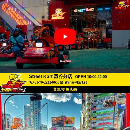
Street Kart 澀谷分店
OPEN 10:00-22:00
📞+81-70-2222-6655
📧
shina@kart.st
菜單/更換店鋪
首頁
關於
規格
價格
交通方式
顧客聲音
常見問題