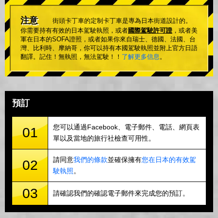
注意
街頭卡丁車的定制卡丁車是專為日本街道設計的。
你需要持有有效的日本駕駛執照，或者
國際駕駛許可證
，或者美
軍在日本的SOFA證照，或者如果你來自瑞士、德國、法國、台
灣、比利時、摩納哥，你可以持有本國駕駛執照並附上官方日語
翻譯。記住！無執照，無法駕駛！！
了解更多信息
。
預訂
您可以通過Facebook、電子郵件、電話、網頁表
01
單以及當地的旅行社檢查可用性。
請同意
我們的條款
並確保擁有
您在日本的有效駕
02
駛執照
。
03
請確認我們的確認電子郵件來完成您的預訂。