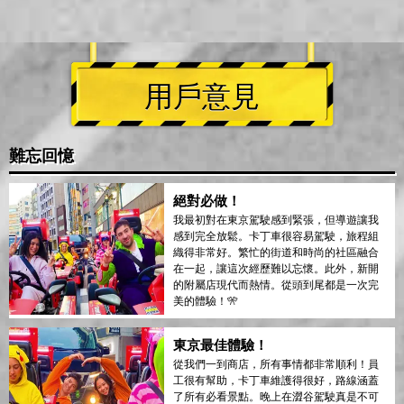
用戶意見
難忘回憶
絕對必做！
我最初對在東京駕駛感到緊張，但導遊讓我
感到完全放鬆。卡丁車很容易駕駛，旅程組
織得非常好。繁忙的街道和時尚的社區融合
在一起，讓這次經歷難以忘懷。此外，新開
的附屬店現代而熱情。從頭到尾都是一次完
美的體驗！🎌
東京最佳體驗！
從我們一到商店，所有事情都非常順利！員
工很有幫助，卡丁車維護得很好，路線涵蓋
了所有必看景點。晚上在澀谷駕駛真是不可