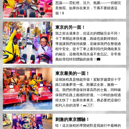
思議——霓虹燈、活力、氛圍——一切都完
美無瑕。如果你在東京，千萬不要錯過這
個！🚦
東京的另一面！
我之前去過東京，但這次的體驗完全不同！
卡丁車開起來很有趣，路線也規劃得很好。
導遊讓我們保持娛樂，並確保我們在整個過
程中安全。從卡丁車上看到現代與傳統東京
的融合，這種視角我永遠不會忘記。非常推
薦給尋找特別體驗的旅客！🌃
東京最美的一面！
這個旅程真是物超所值！駕駛穿越澀谷十字
路口就像夢境一樣。附屬店全新，服務一
流。我們的導遊保持著高昂的士氣，同時確
保我們在路上都感到舒適。一小時的旅程過
得太快了！如果你來東京，務必要把這個行
程列入你的清單！🚗🇯🇵
刺激的東京體驗！
哇！這次旅程的導覽絕對是我旅行中最棒的