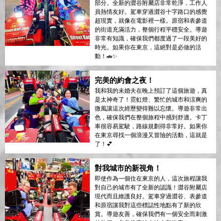
部分。全新的澀谷附屬店非常乾淨，工作人
員熱情友好。駕車穿過澀谷十字路口的感覺
超現實，就像在電影裡一樣。原宿和表參道
的街道充滿活力，整個行程平穩安全。導遊
非常有知識，確保我們都度過了一段美好的
時光。如果你在東京，這絕對是必做的活
動！🚗✨
完美的約會之夜！
我和我的未婚夫在晚上預訂了這個旅遊，真
是太神奇了！霓虹燈、繁忙的城市和涼爽的
微風讓這次經歷變得難以忘懷。導遊非常出
色，確保我們在整個旅程中感到舒適。卡丁
車很容易駕駛，路線規劃得非常好。如果你
在東京尋找一個浪漫又冒險的活動，這就是
了！💕
對我城市的新視角！
即使作為一個住在東京的人，這次旅程讓我
對自己的城市有了全新的認識！澀谷附屬店
現代而且維護良好。駕車穿過澀谷、表參道
和原宿讓我對這些標誌性地點有了新的欣
賞。導遊友善，確保我們有一個安全而刺激