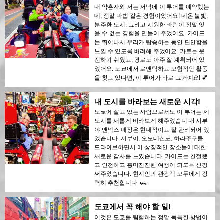
내 약혼자와 저는 저녁에 이 투어를 예약했는
데, 정말 마법 같은 경험이었어요! 네온 불빛,
분주한 도시, 그리고 시원한 바람이 정말 잊
을 수 없는 경험을 만들어 주었어요. 가이드
는 뛰어나서 우리가 탑승하는 동안 편안함을
느낄 수 있도록 배려해 주었어요. 카트는 운
전하기 쉬웠고, 경로도 아주 잘 계획되어 있
었어요. 도쿄에서 로맨틱하고 모험적인 활동
을 찾고 있다면, 이 투어가 바로 그거예요! 💕
내 도시를 바라보는 새로운 시각!
도쿄에 살고 있는 사람으로서도 이 투어는 제
도시를 새롭게 바라보게 해주었습니다! 시부
야 앤넥스 매장은 현대적이고 잘 관리되어 있
었습니다. 시부야, 오모테산도, 하라주쿠를
드라이브하면서 이 상징적인 장소들에 대한
새로운 감사를 느꼈습니다. 가이드는 친절했
고 안전하고 흥미진진한 여행이 되도록 신경
써주었습니다. 현지인과 관광객 모두에게 강
력히 추천합니다! 🏎️
도쿄에서 꼭 해야 할 일!
이것은 도쿄를 탐험하는 정말 독특한 방법이