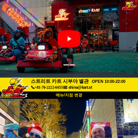
스트리트 카트 시부야 별관
OPEN 10:00-22:00
📞+81-70-2222-6655
📧
shina@kart.st
메뉴/지점 변경
최상단
소개
사양
가격
접근성
고객 리뷰
자주 묻는 질문