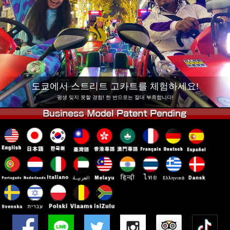
회사 정보
예약
지점 변경
도쿄 시나가와 #1
도쿄 아키하바라#1
도쿄 아키하바라#2
도쿄 시부야
도쿄 시부야 애넥스
도쿄 베이
도쿄에서 스트리트 고카트를 체험하세요!
도쿄 아사쿠사
오사카
평생 잊지 못할 경험! 한 번으로는 절대 부족합니다!
오키나와