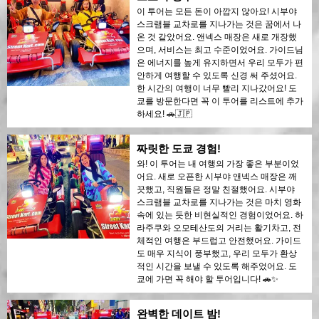
이 투어는 모든 돈이 아깝지 않아요! 시부야
스크램블 교차로를 지나가는 것은 꿈에서 나
온 것 같았어요. 앤넥스 매장은 새로 개장했
으며, 서비스는 최고 수준이었어요. 가이드님
은 에너지를 높게 유지하면서 우리 모두가 편
안하게 여행할 수 있도록 신경 써 주셨어요.
한 시간의 여행이 너무 빨리 지나갔어요! 도
쿄를 방문한다면 꼭 이 투어를 리스트에 추가
하세요! 🚗🇯🇵
짜릿한 도쿄 경험!
와! 이 투어는 내 여행의 가장 좋은 부분이었
어요. 새로 오픈한 시부야 앤넥스 매장은 깨
끗했고, 직원들은 정말 친절했어요. 시부야
스크램블 교차로를 지나가는 것은 마치 영화
속에 있는 듯한 비현실적인 경험이었어요. 하
라주쿠와 오모테산도의 거리는 활기차고, 전
체적인 여행은 부드럽고 안전했어요. 가이드
도 매우 지식이 풍부했고, 우리 모두가 환상
적인 시간을 보낼 수 있도록 해주었어요. 도
쿄에 가면 꼭 해야 할 투어입니다! 🚗✨
완벽한 데이트 밤!